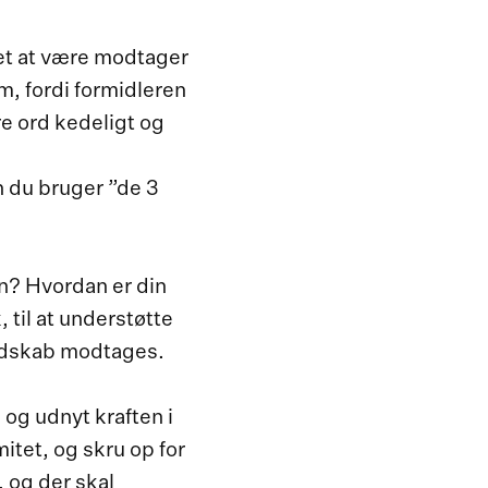
vet at være modtager
m, fordi formidleren
e ord kedeligt og
 du bruger ”de 3
en? Hvordan er din
til at understøtte
budskab modtages.
og udnyt kraften i
mitet, og skru op for
 og der skal