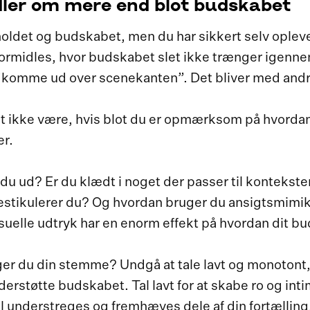
ler om mere end blot budskabet
dholdet og budskabet, men du har sikkert selv ople
 formidles, hvor budskabet slet ikke trænger igenne
 ”komme ud over scenekanten”. Det bliver med andr
t ikke være, hvis blot du er opmærksom på hvordan
er.
 du ud? Er du klædt i noget der passer til kontekst
stikulerer du? Og hvordan bruger du ansigtsmimik, 
isuelle udtryk har en enorm effekt på hvordan dit 
er du din stemme? Undgå at tale lavt og monotont, 
derstøtte budskabet. Tal lavt for at skabe ro og inti
l understreges og fremhæves dele af din fortælling,