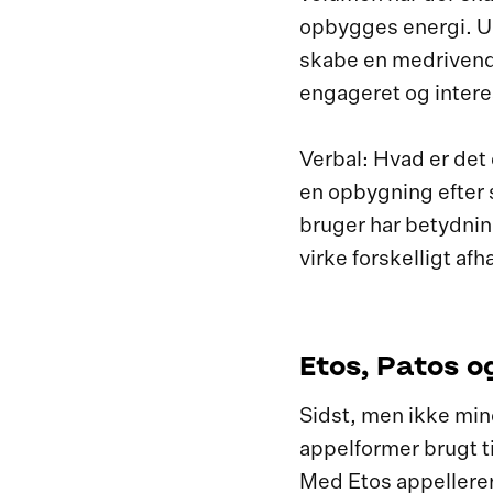
opbygges energi. Udn
skabe en medrivend
engageret og intere
Verbal: Hvad er det
en opbygning efter s
bruger har betydnin
virke forskelligt afh
Etos, Patos o
Sidst, men ikke mind
appelformer brugt t
Med Etos appellerer