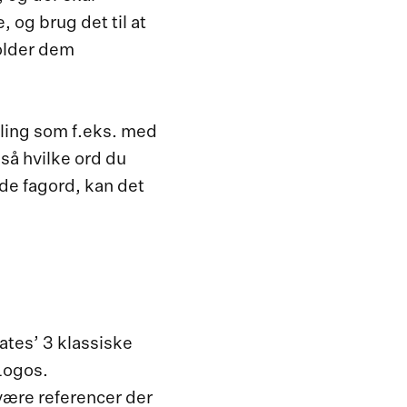
 og brug det til at
older dem
lling som f.eks. med
gså hvilke ord du
de fagord, kan det
rates’ 3 klassiske
Logos.
være referencer der