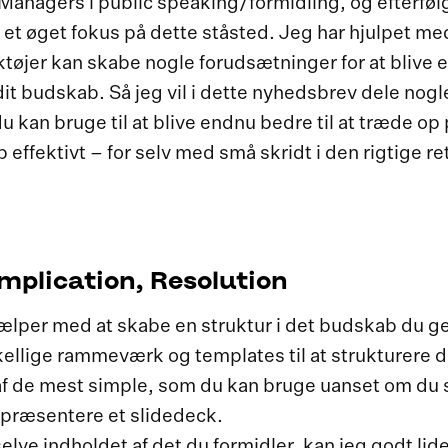
anagers i public speaking/formidling, og efterfø
f et øget fokus på dette ståsted. Jeg har hjulpet 
ktøjer kan skabe nogle forudsætninger for at blive 
 dit budskab. Så jeg vil i dette nyhedsbrev dele nog
du kan bruge til at blive endnu bedre til at træde op
 effektivt – for selv med små skridt i den rigtige
mplication, Resolution
ælper med at skabe en struktur i det budskab du ger
rskellige rammeværk og templates til at strukturere
 af de mest simple, som du kan bruge uanset om du 
r præsentere et slidedeck.
elve indholdet af det du formidler, kan jeg godt li