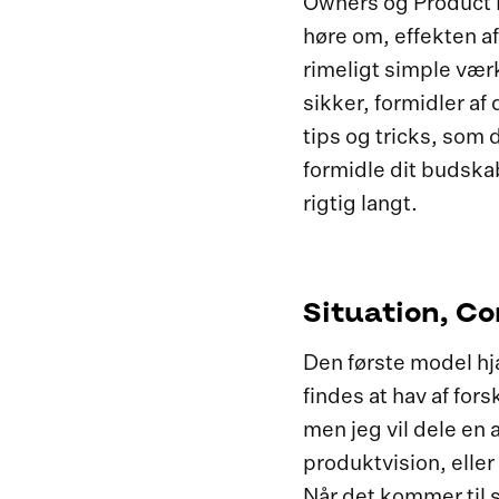
Owners og Product M
høre om, effekten a
rimeligt simple vær
sikker, formidler af
tips og tricks, som 
formidle dit budskab
rigtig langt.
Situation, Co
Den første model hj
findes at hav af fo
men jeg vil dele en
produktvision, elle
Når det kommer til s