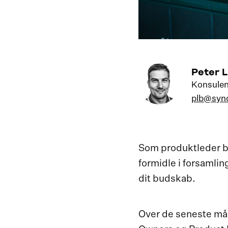
Peter 
Konsulen
plb@synd
Som produktleder bef
formidle i forsamlin
dit budskab.
Over de seneste mån