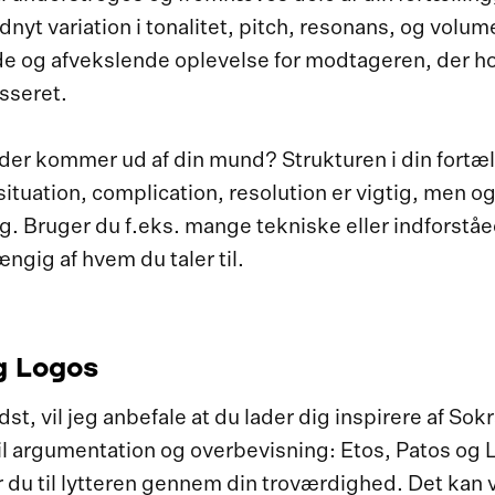
yt variation i tonalitet, pitch, resonans, og volume,
e og afvekslende oplevelse for modtageren, der h
sseret.
 der kommer ud af din mund? Strukturen i din fortæ
ituation, complication, resolution er vigtig, men o
g. Bruger du f.eks. mange tekniske eller indforståe
ængig af hvem du taler til.
g Logos
st, vil jeg anbefale at du lader dig inspirere af Sok
il argumentation og overbevisning: Etos, Patos og 
 du til lytteren gennem din troværdighed. Det kan 