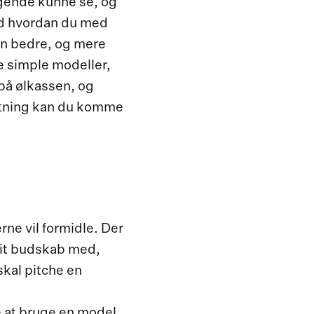
lgende kunne se, og
med hvordan du med
en bedre, og mere
le simple modeller,
 på ølkassen, og
 retning kan du komme
ne vil formidle. Der
 dit budskab med,
skal pitche en
de at bruge en model