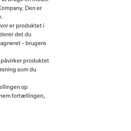
 Company. Den er
.
vor er produktet i
derer det du
tagneret - brugere
 påvirker produktet
 løsning som du
ællingen op
nem fortællingen,