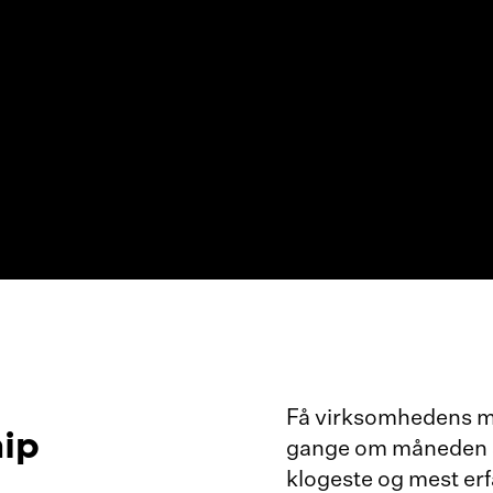
Få virksomhedens me
ip
gange om måneden sk
klogeste og mest er