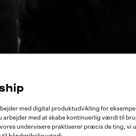
ship
 arbejder med digital produktudvikling for eksemp
rbejder med at skabe kontinuerlig værdi til brug
ores undervisere praktiserer præcis de ting, vi udd
til håndgribelig værdi.