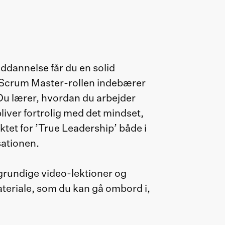
dannelse får du en solid
d Scrum Master-rollen indebærer
Du lærer, hvordan du arbejder
liver fortrolig med det mindset,
et for ’True Leadership’ både i
sationen.
 grundige video-lektioner og
teriale, som du kan gå ombord i,