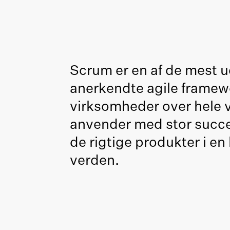
Scrum er en af de mest 
anerkendte agile framew
virksomheder over hele 
anvender med stor succes
de rigtige produkter i e
verden.