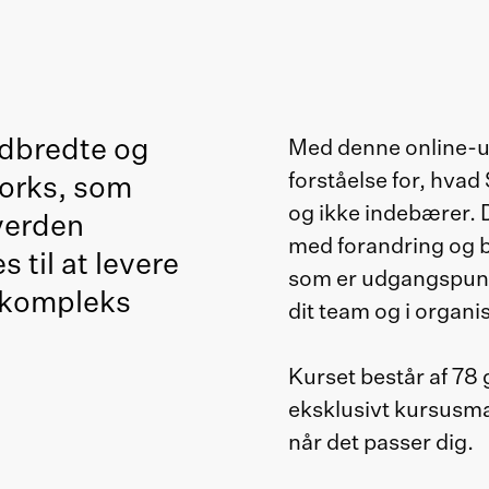
udbredte og
Med denne online-ud
forståelse for, hva
orks, som
og ikke indebærer. 
verden
med forandring og b
 til at levere
som er udgangspunkt
n kompleks
dit team og i organi
Kurset består af 78
eksklusivt kursusma
når det passer dig.