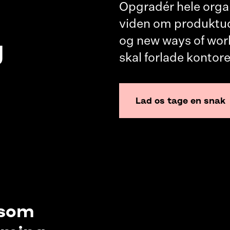
Opgradér hele orga
viden om produktudvi
g
og new ways of wor
skal forlade kontore
Lad os tage en snak
 som