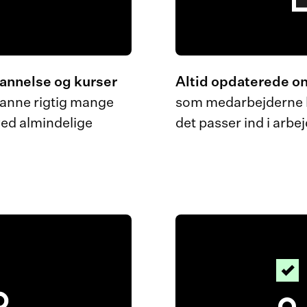
dannelse og kurser
Altid opdaterede on
danne rigtig mange
som medarbejderne k
ved almindelige
det passer ind i arb