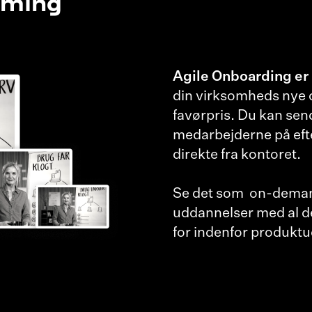
aming
Agile Onboarding er
din virksomheds nye 
favørpris. Du kan sende
medarbejderne på efte
direkte fra kontoret.
Se det som on-deman
uddannelser med al de
for indenfor produktu