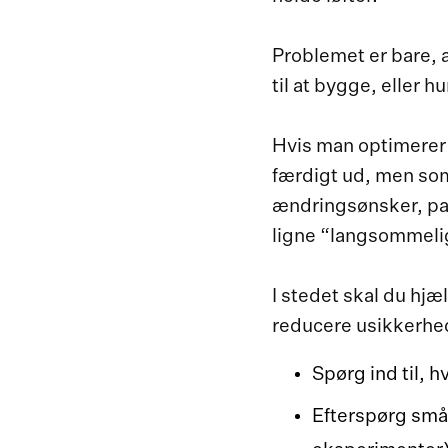
Problemet er bare, a
til at bygge, eller hur
Hvis man optimerer e
færdigt ud, men som
ændringsønsker, pat
ligne “langsommelig
I stedet skal du hj
reducere usikkerhed
Spørg ind til, 
Efterspørg små,