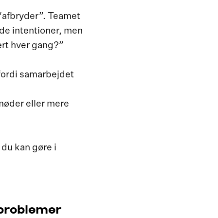
 “afbryder”. Teamet
ode intentioner, men
vært hver gang?”
 fordi samarbejdet
.
møder eller mere
 du kan gøre i
e problemer