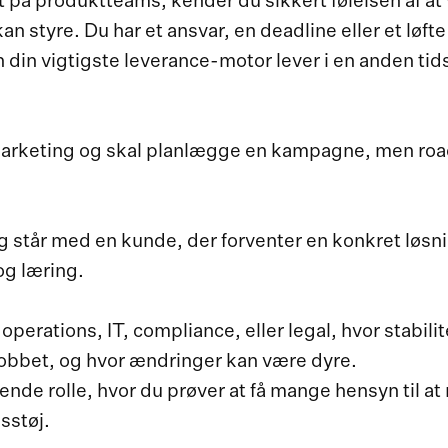
t på produktteams, kender du sikkert følelsen af at
an styre. Du har et ansvar, en deadline eller et løfte
 din vigtigste leverance-motor lever i en anden ti
marketing og skal planlægge en kampagne, men ro
og står med en kunde, der forventer en konkret løs
og læring.
operations, IT, compliance, eller legal, hvor stabil
 jobbet, og hvor ændringer kan være dyre.
ende rolle, hvor du prøver at få mange hensyn til at
sstøj.