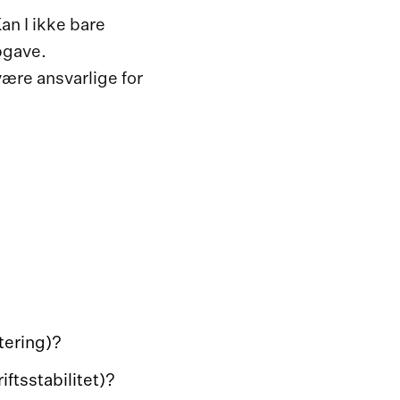
an I ikke bare
pgave.
være ansvarlige for
rtering)?
ftsstabilitet)?