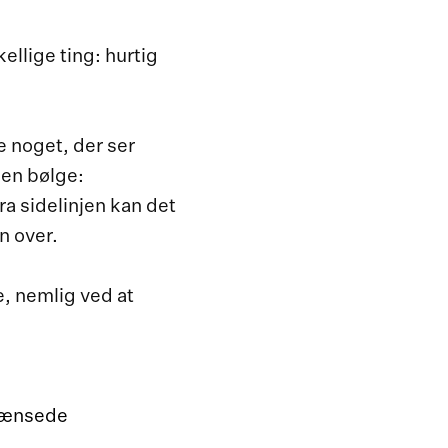
ellige ting: hurtig
e noget, der ser
den bølge:
a sidelinjen kan det
n over.
e, nemlig ved at
grænsede