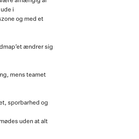
 være afhængig af
 ude i
dszone og med et
admap’et ændrer sig
ning, mens teamet
itet, sporbarhed og
 mødes uden at alt