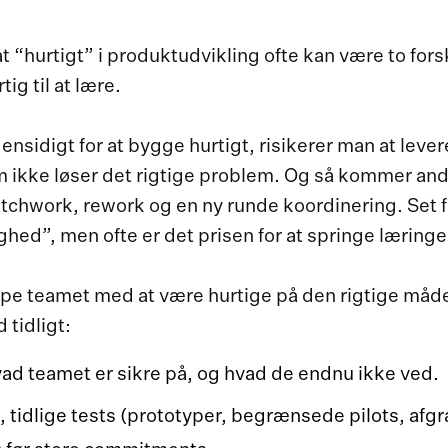
t “hurtigt” i produktudvikling ofte kan være to forsk
tig til at lære.
nsidigt for at bygge hurtigt, risikerer man at lever
 ikke løser det rigtige problem. Og så kommer an
chwork, rework og en ny runde koordinering. Set fr
hed”, men ofte er det prisen for at springe læringe
ælpe teamet med at være hurtige på den rigtige måd
 tidligt:
hvad teamet er sikre på, og hvad de endnu ikke ved.
 tidlige tests (prototyper, begrænsede pilots, af