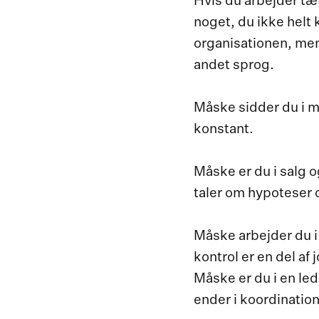
Hvis du arbejder tæ
noget, du ikke helt k
organisationen, men
andet sprog.
Måske sidder du i 
konstant.
Måske er du i salg 
taler om hypoteser 
Måske arbejder du i 
kontrol er en del af
Måske er du i en led
ender i koordination