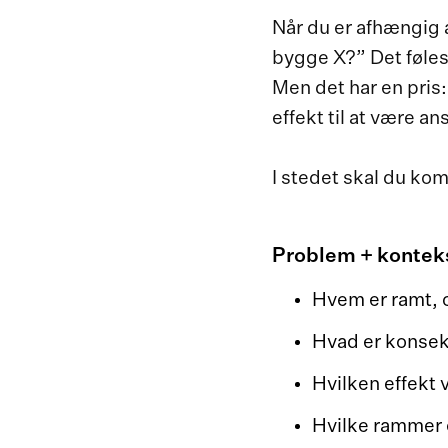
Når du er afhængig a
bygge X?” Det føles 
Men det har en pris:
effekt til at være an
I stedet skal du k
Problem + konteks
Hvem er ramt, o
Hvad er konsekv
Hvilken effekt v
Hvilke rammer e