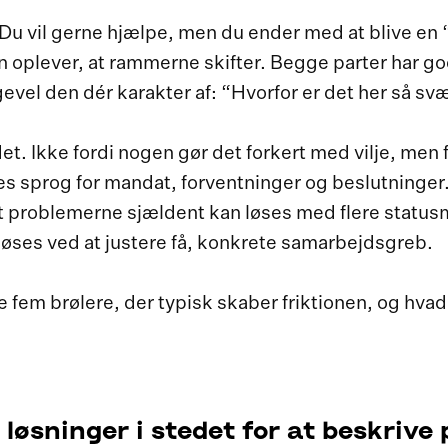
 Du vil gerne hjælpe, men du ender med at blive en
en oplever, at rammerne skifter. Begge parter har g
gevel den dér karakter af: “Hvorfor er det her så s
det. Ikke fordi nogen gør det forkert med vilje, men
les sprog for mandat, forventninger og beslutninger
t problemerne sjældent kan løses med flere status
 løses ved at justere få, konkrete samarbejdsgreb.
 de fem brølere, der typisk skaber friktionen, og hvad
r løsninger i stedet for at beskriv