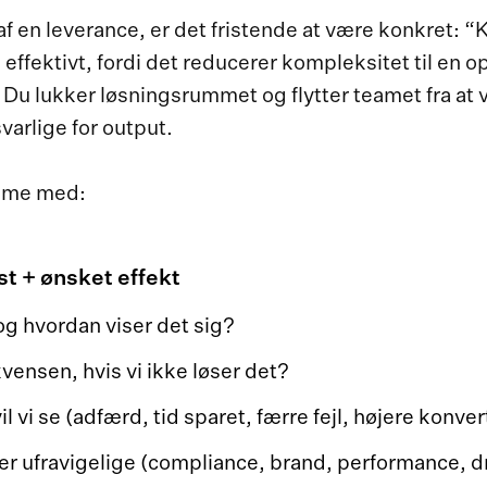
f en leverance, er det fristende at være konkret: “K
effektivt, fordi det reducerer kompleksitet til en o
 Du lukker løsningsrummet og flytter teamet fra at 
svarlige for output.
omme med:
t + ønsket effekt
g hvordan viser det sig?
ensen, hvis vi ikke løser det?
il vi se (adfærd, tid sparet, færre fejl, højere konve
r ufravigelige (compliance, brand, performance, dri