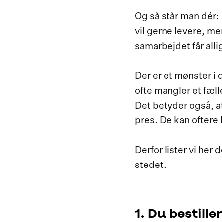
Og så står man dér:
vil gerne levere, m
samarbejdet får alli
Der er et mønster i 
ofte mangler et fæl
Det betyder også, a
pres. De kan oftere
Derfor lister vi her
stedet.
1. Du bestille