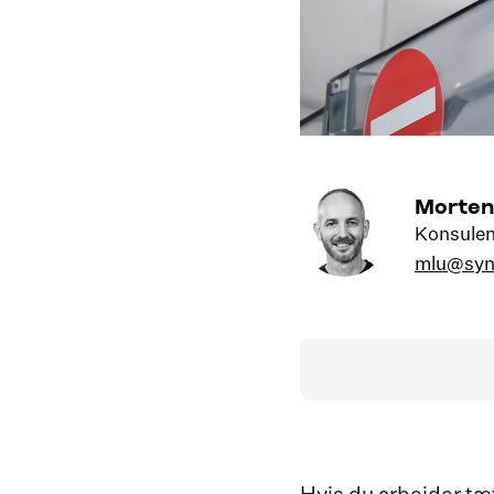
Morten
Konsulen
mlu@synd