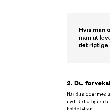
Hvis man op
man at lev
det rigtige
2. Du forveks
Når du sidder med a
dyd. Jo hurtigere t
holde løfter.