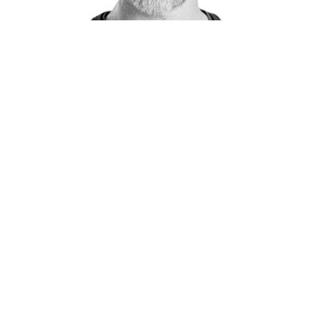
Søren Toft
Søren er en erfaren softwareingeniør og teknisk
leder med stor passion for godt struktureret design
og ren kode.
Han har opbygget en solid erfaring inden for
teknisk ledelse – fra den allerførste kontakt med
kunden til hele udviklings- og
vedligeholdelsesforløbet.
LinkedIn