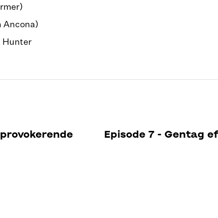
rmer)
 Ancona)
. Hunter
 provokerende
Episode 7 - Gentag e
ikle på
er ikke bare et team