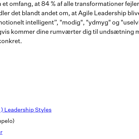
 et omfang, at 84 % af alle transformationer fejl
dler det blandt andet om, at Agile Leadership bliv
onelt intelligent”, "modig", "ydmyg" og "uselvis
digvis kommer dine rumværter dig til undsætning me
konkret.
) ) Leadership Styles
ppelo)
r