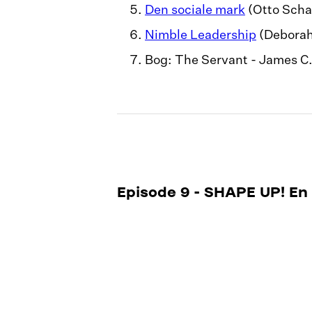
Den sociale mark
(Otto Scha
Nimble Leadership
(Deborah
Bog: The Servant - James C
Episode 9 - SHAPE UP! En
og befriende måde at udv
Tilbage til oversigten