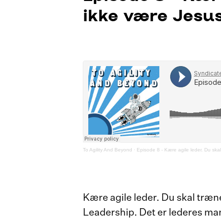
ikke være Jesus
To Agility And Beyond
·
Episode 8 - Kære agile leder. Du ska
Kære agile leder. Du skal træn
Leadership. Det er lederes mang