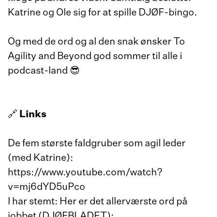
Katrine og Ole sig for at spille DJØF-bingo.
Og med de ord og al den snak ønsker To
Agility and Beyond god sommer til alle i
podcast-land 😎
🔗
Links
De fem største faldgruber som agil leder
(med Katrine):
https://www.youtube.com/watch?
v=mj6dYD5uPco
I har stemt: Her er det allerværste ord på
jobbet (DJØFBLADET):