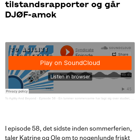
tilstandsrapporter og går
DJØF-amok
To Agility And Beyond
·
Episode 58 - En lummer sommervarme har lagt sig over studiet, hvor Katrine og Ole dechifrerer tilstandsrapporter og går DJØF-amok
I episode 58, det sidste inden sommerferien,
taler Katrine og Ole om to nogenlunde friskt