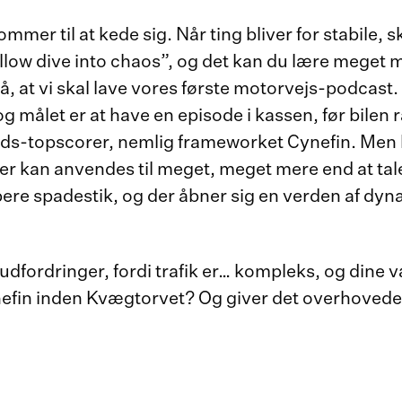
mer til at kede sig. Når ting bliver for stabile, s
allow dive into chaos”, og det kan du lære meget
å, at vi skal lave vores første motorvejs-podcast.
 målet er at have en episode i kassen, før bilen
ds-topscorer, nemlig frameworket Cynefin. Men la
r kan anvendes til meget, meget mere end at tal
bere spadestik, og der åbner sig en verden af dy
udfordringer, fordi trafik er… kompleks, og dine
nefin inden Kvægtorvet? Og giver det overhovede