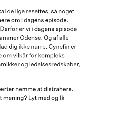
kal de lige resettes, så noget
 mere om i dagens episode.
 Derfor er vi i dagens episode
 rammer Odense. Og af alle
d dig ikke narre. Cynefin er
e om vilkår for kompleks
namikker og ledelsesredskaber,
 værter nemme at distrahere.
t mening? Lyt med og få