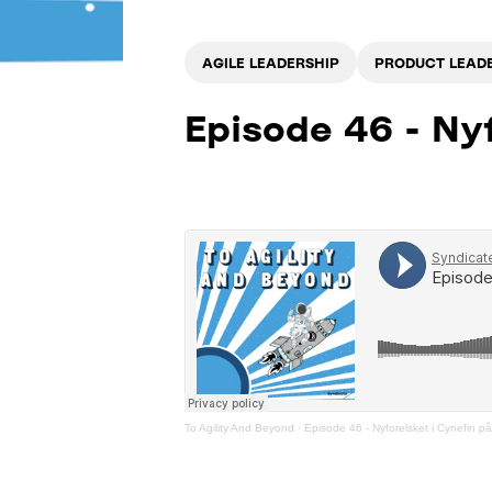
AGILE LEADERSHIP
PRODUCT LEAD
Episode 46 - Ny
To Agility And Beyond
·
Episode 46 - Nyforelsket i Cynefin p