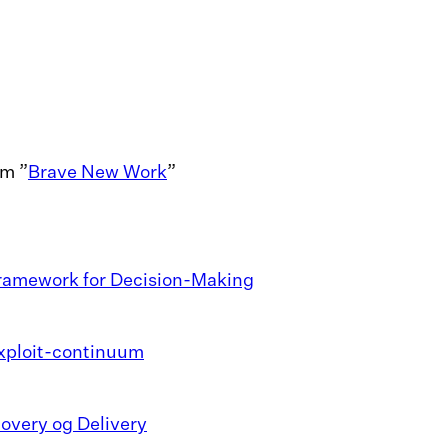
om ”
Brave New Work
”
ramework for Decision-Making
xploit-continuum
overy og Delivery