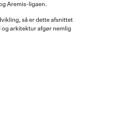
s og Aremis-ligaen.
kling, så er dette afsnittet
gi og arkitektur afgør nemlig