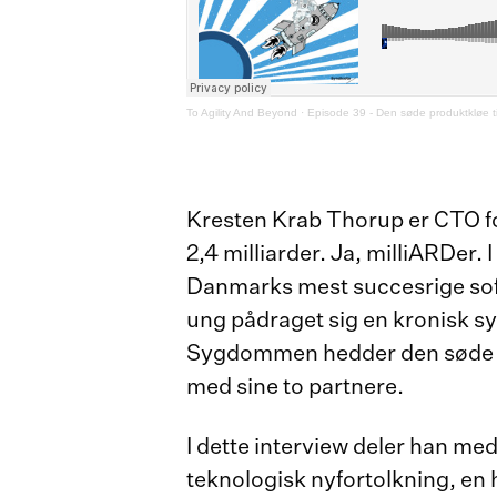
To Agility And Beyond
·
Episode 39 - Den søde produktkløe t
Kresten Krab Thorup er CTO fo
2,4 milliarder. Ja, milliARDer.
Danmarks mest succesrige so
ung pådraget sig en kronisk 
Sygdommen hedder den søde p
med sine to partnere.
I dette interview deler han med
teknologisk nyfortolkning, en 