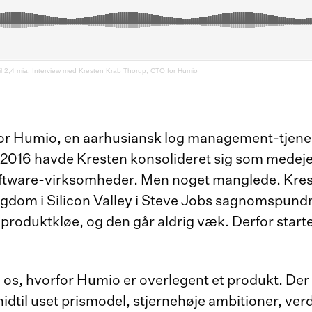
il 2,4 mia. Interview med Kresten Krab Thorup, CTO for Humio
r Humio, en aarhusiansk log management-tjeneste,
 I 2016 havde Kresten konsolideret sig som medeje
ftware-virksomheder. Men noget manglede. Kres
sygdom i Silicon Valley i Steve Jobs sagnomspun
roduktkløe, og den går aldrig væk. Derfor sta
 os, hvorfor Humio er overlegent et produkt. Der er
hidtil uset prismodel, stjernehøje ambitioner, ve