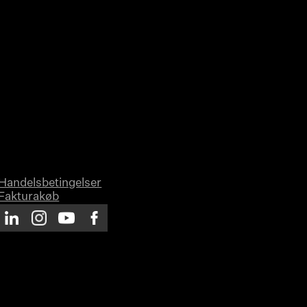
Handelsbetingelser
Fakturakøb