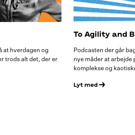
To Agility and 
på at hverdagen og
Podcasten der går bago
r trods alt det, der er
nye måder at arbejde p
komplekse og kaotiske 
Lyt med