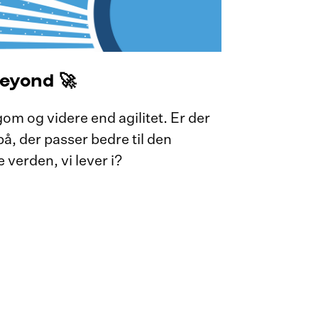
Beyond 🚀
m og videre end agilitet. Er der
å, der passer bedre til den
verden, vi lever i?