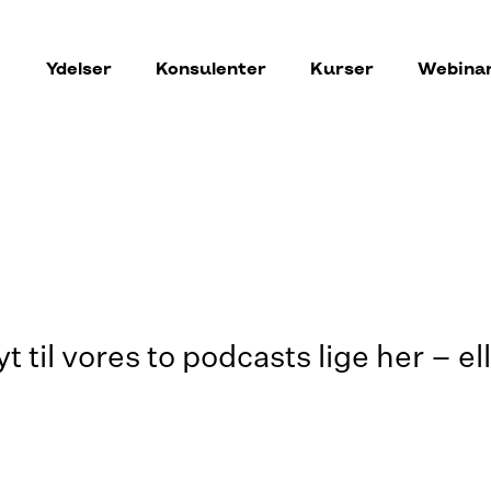
Ydelser
Konsulenter
Kurser
Webina
t til vores to podcasts lige her – el