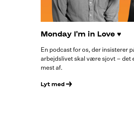
Monday I'm in Love ♥️
En podcast for os, der insisterer 
arbejdslivet skal være sjovt – det e
mest af.
Lyt med