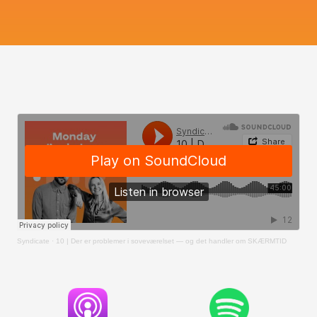
Syndicate
·
10 | Der er problemer i soveværelset — og det handler om SKÆRMTID