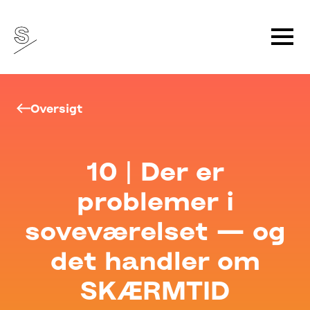
Oversigt
10 | Der er
problemer i
soveværelset — og
det handler om
SKÆRMTID