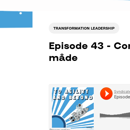
TRANSFORMATION LEADERSHIP
Episode 43 - Com
måde