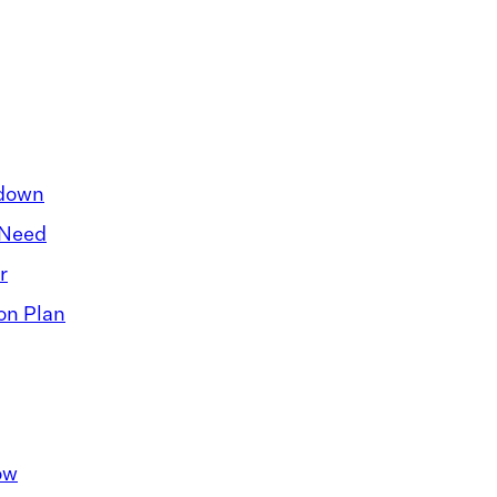
wdown
 Need
r
on Plan
ow