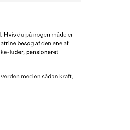
l. Hvis du på nogen måde er
Katrine besøg af den ene af
ike-luder, pensioneret
le verden med en sådan kraft,