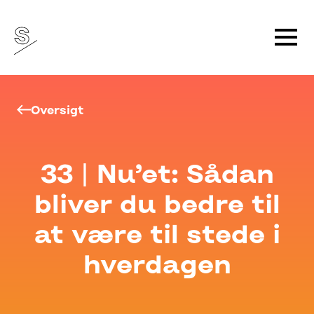
Oversigt
33 | Nu’et: Sådan
bliver du bedre til
at være til stede i
hverdagen