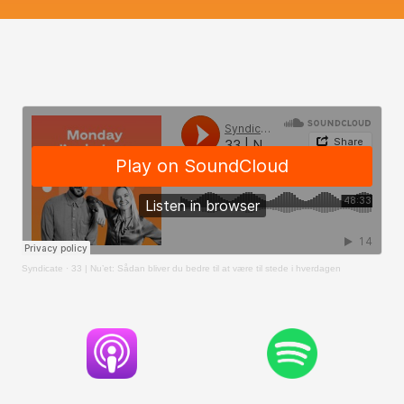
Syndicate
·
33 | Nu’et: Sådan bliver du bedre til at være til stede i hverdagen